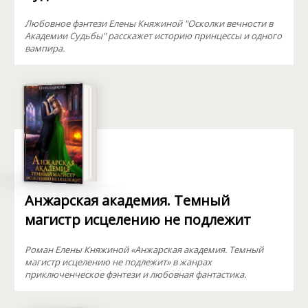
Любовное фэнтези Елены Княжиной "Осколки вечности в
Академии Судьбы" расскажет историю принцессы и одного
вампира.
Анжарская академия. Темный
магистр исцелению не подлежит
Роман Елены Княжиной «Анжарская академия. Темный
магистр исцелению не подлежит» в жанрах
приключенческое фэнтези и любовная фантастика.