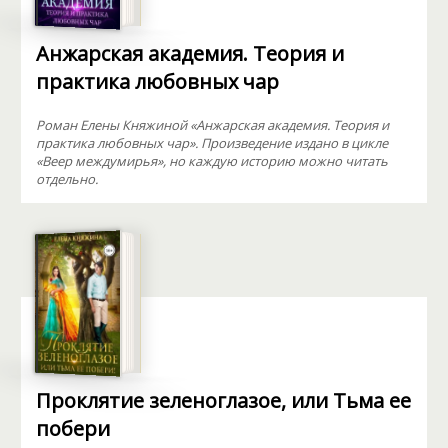
Анжарская академия. Теория и
практика любовных чар
Роман Елены Княжиной «Анжарская академия. Теория и
практика любовных чар». Произведение издано в цикле
«Веер междумирья», но каждую историю можно читать
отдельно.
Проклятие зеленоглазое, или Тьма ее
побери