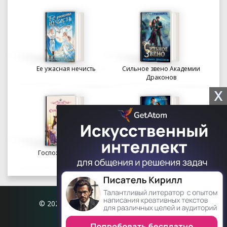
Ее ужасная нечисть
Сильное звено Академии
Драконов
X
Госпожа портниха
Осколки вечности в
Академии Судьбы
© 2026 Книгофил.орг | contact@knigofil.org