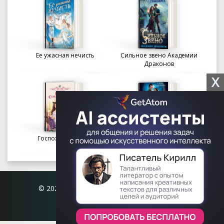
Ее ужасная нечисть
Сильное звено Академии
Драконов
X
Госпожа портниха
Осколки вечности в
Академии Судьбы
© 2026 Книгофил.орг | contact@knigofil.org