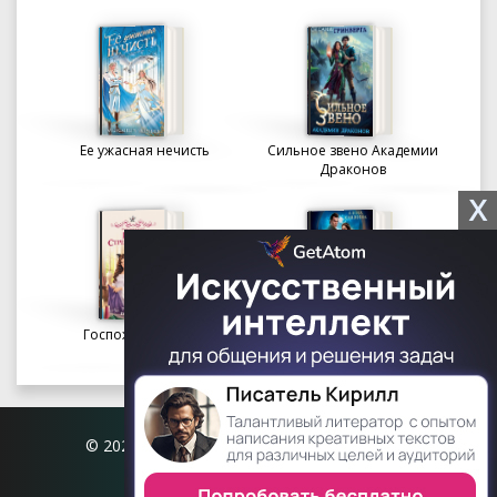
Ее ужасная нечисть
Сильное звено Академии
Драконов
X
Госпожа портниха
Осколки вечности в
Академии Судьбы
© 2026 Книгофил.орг | contact@knigofil.org