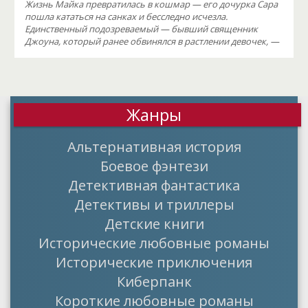
Жизнь Майка превратилась в кошмар — его дочурка Сара
пошла кататься на санках и бесследно исчезла.
Единственный подозреваемый — бывший священник
Джоуна, который ранее обвинялся в растлении девочек, —
Жанры
Альтернативная история
Боевое фэнтези
Детективная фантастика
Детективы и триллеры
Детские книги
Исторические любовные романы
Исторические приключения
Киберпанк
Короткие любовные романы