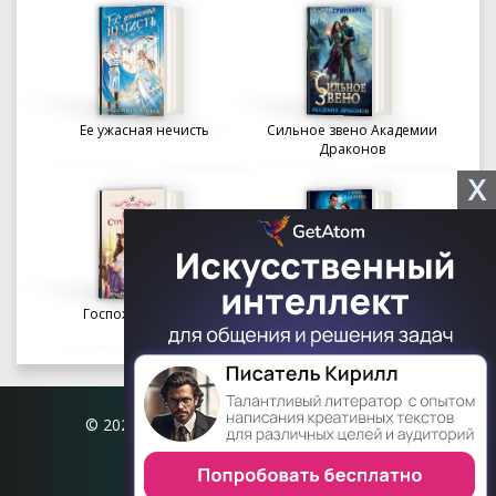
Ее ужасная нечисть
Сильное звено Академии
Драконов
X
Госпожа портниха
Осколки вечности в
Академии Судьбы
© 2026 Книгофил.орг | contact@knigofil.org