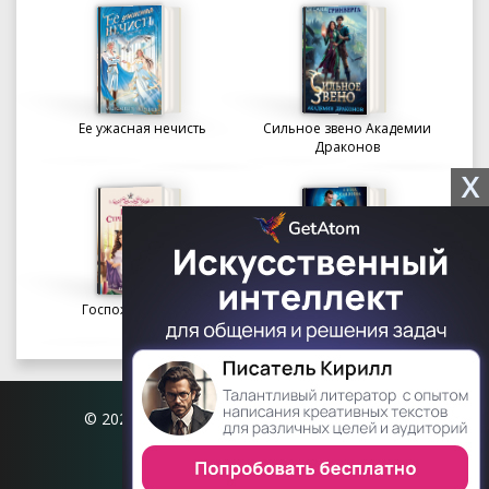
Ее ужасная нечисть
Сильное звено Академии
Драконов
X
Госпожа портниха
Осколки вечности в
Академии Судьбы
© 2026 Книгофил.орг | contact@knigofil.org