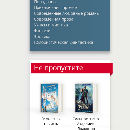
Попаданцы
Приключения: прочее
Современные любовные романы
Современная проза
Ужасы и мистика
Фэнтези
Эротика
Юмористическая фантастика
Не пропустите
Ее ужасная
Сильное звено
нечисть
Академии
Драконов