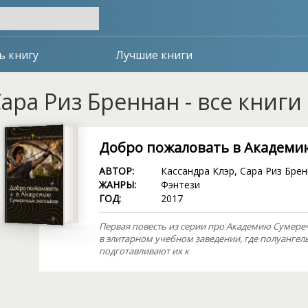
ь книгу
Лучшие книги
ара Риз Бреннан - все книги
Добро пожаловать в Академи
АВТОР:
Кассандра Клэр
,
Сара Риз Брен
ЖАНРЫ:
Фэнтези
ГОД:
2017
Первая повесть из серии про Академию Сумере
в элитарном учебном заведении, где полуангел
подготавливают их к