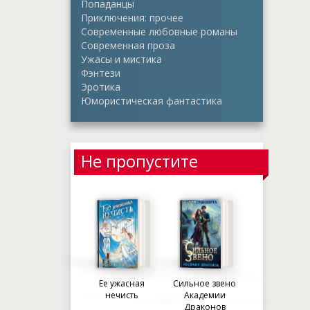
Попаданцы
Приключения: прочее
Современные любовные романы
Современная проза
Ужасы и мистика
Фэнтези
Эротика
Юмористическая фантастика
Не пропустите
Ее ужасная
Сильное звено
нечисть
Академии
Драконов