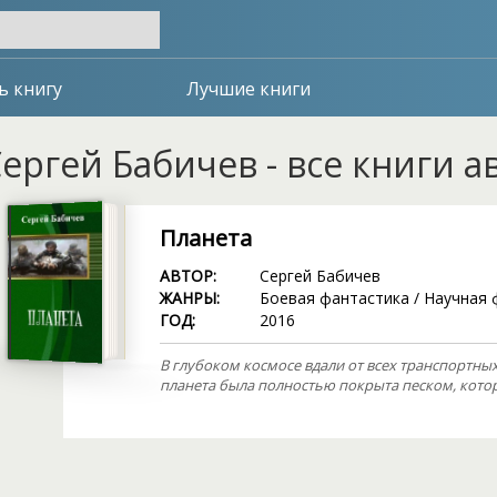
ь книгу
Лучшие книги
ергей Бабичев - все книги а
Планета
АВТОР:
Сергей Бабичев
ЖАНРЫ:
Боевая фантастика
/
Научная 
ГОД:
2016
В глубоком космосе вдали от всех транспортных
планета была полностью покрыта песком, котор