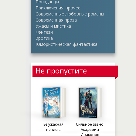
Попаданцы
Приключения: прочее
Современные любовные романы
Современная проза
Ужасы и мистика
Фэнтези
Эротика
Юмористическая фантастика
Не пропустите
Ее ужасная
Сильное звено
нечисть
Академии
Драконов