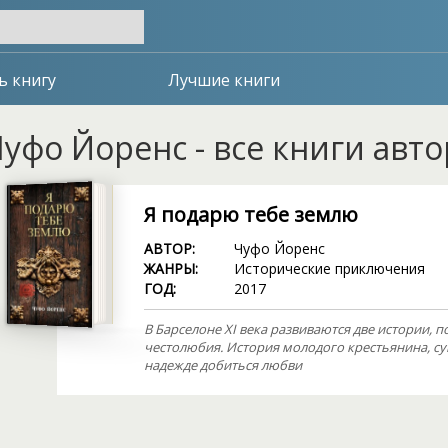
ь книгу
Лучшие книги
уфо Йоренс - все книги авт
Я подарю тебе землю
АВТОР:
Чуфо Йоренс
ЖАНРЫ:
Исторические приключения
ГОД:
2017
В Барселоне XI века развиваются две истории, 
честолюбия. История молодого крестьянина, су
надежде добиться любви