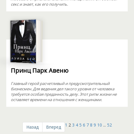
секс и знает, как его получить.
Принц Парк Авеню
Главный герой расчетливый и предусмотрительный
бизнесмен. Для ведения дел такого уровня от человека
требуется особая преданность делу. Этот ритм жизни не
оставляет времени на отношения с женщинами.
1
2
3
4
5
6
7
8
9
10
...
52
Назад
Вперед