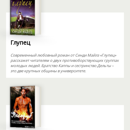
Глупец
Современный любовный роман от Синди Майлз «Глупец»
расскажет читателям о двух противоборствующих группах
молодых людей. Братство Каппы и сестринство Дельты –
это две крупных общины в университете.