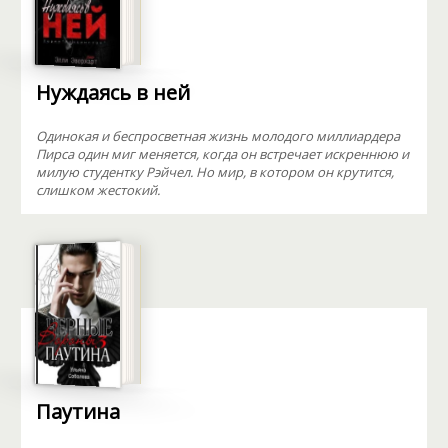
Нуждаясь в ней
Одинокая и беспросветная жизнь молодого миллиардера
Пирса один миг меняется, когда он встречает искреннюю и
милую студентку Рэйчел. Но мир, в котором он крутится,
слишком жестокий.
Паутина