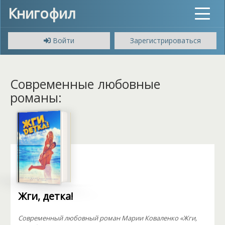
Книгофил
Toggle
navigat
Войти
Зарегистрироваться
Современные любовные
романы:
Жги, детка!
Современный любовный роман Марии Коваленко «Жги,