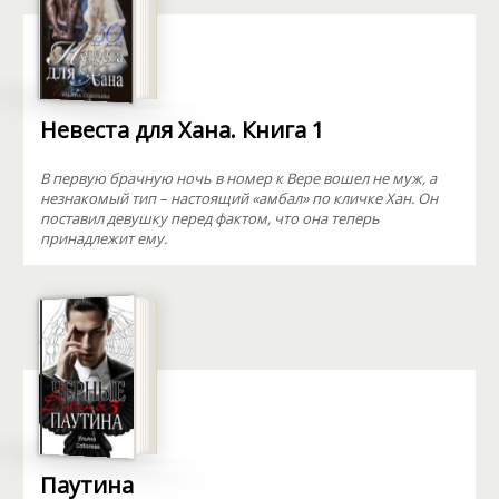
Невеста для Хана. Книга 1
В первую брачную ночь в номер к Вере вошел не муж, а
незнакомый тип – настоящий «амбал» по кличке Хан. Он
поставил девушку перед фактом, что она теперь
принадлежит ему.
Паутина