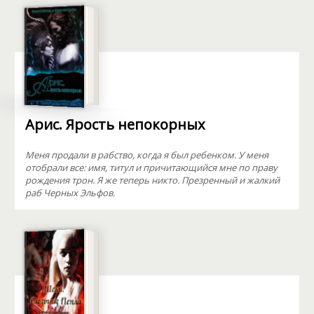
Арис. Ярость непокорных
Меня продали в рабство, когда я был ребенком. У меня
отобрали все: имя, титул и причитающийся мне по праву
рождения трон. Я же теперь никто. Презренный и жалкий
раб Черных Эльфов.