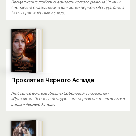
Продолжение любовно-фантастического романа Ульяны
Соболевой с названием «Проклятие Черного Аспида. Книга
2» из серии «Чёрный Аспид».
Проклятие Черного Аспида
Любовное фэнтези Ульяны Соболевой с названием
«Проклятие Черного Аспида» – это первая часть авторского
цикла «Черный Аспид».