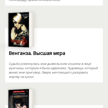
Венганза. Высшая мера
Судьба усмехнулась мне дьявольским оскалом в лице
мужчины, которым я была одержима. Чудовища, который
вынес мне приговор. Зверя, мечтающего разорвать
жертву на куски.