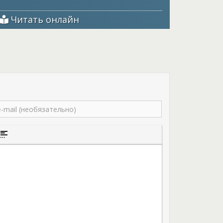
ть её прихотям. Но противостоять принцессе для
ийству, хоть и не наследной, но всё же… Петрея
Читать онлайн
 где станет супругой наследника иного
в истории Террико случай, когда дочь острова
тать женой правителя другой страны. Всё
встречает Валкота, ставшего главой отряда,
вкой невесты для наследника? Что если их
й силой? Насколько изменился бывший жених
 ли герои пойти друг другу на уступки? Узнайте,
ницу принцессы по прибытию на материк из
 романа Татьяны Сергановой.
того текста
а цитаты
ставка спойлера