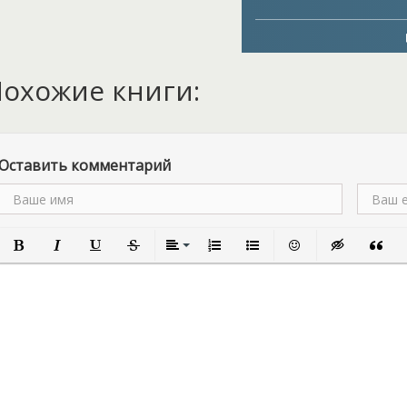
которая не станет потака
Одетт было сродни самоуб
отправляется на материк,
государства. Это первый 
охожие книги:
покидает остров, чтобы с
должно пройти идеально.
Но как быть, когда Одетт 
который занимается доста
Оставить комментарий
чувства вспыхнут с ново
Одетт за эти годы? Смогут
какая судьба ждет помощ
любовно-фантастического
Полужирный
Курсив
Подчеркнутый
Зачеркнутый
Выравнивание
Нумерованный список
Маркированный список
Вставить смайлик
Вставка скры
Вставк
В