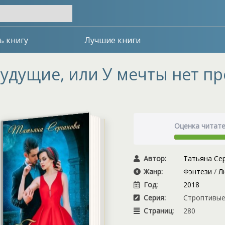
ь книгу
Лучшие книги
удущие, или У мечты нет пр
Оценка читат
Автор:
Татьяна Се
Жанр:
Фэнтези
/
Л
Год:
2018
Серия:
Строптивые 
Страниц:
280