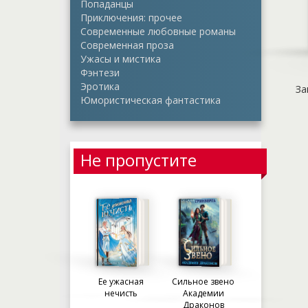
Попаданцы
Приключения: прочее
Современные любовные романы
Современная проза
Ужасы и мистика
Фэнтези
Эротика
За
Юмористическая фантастика
Не пропустите
Ее ужасная
Сильное звено
нечисть
Академии
Драконов