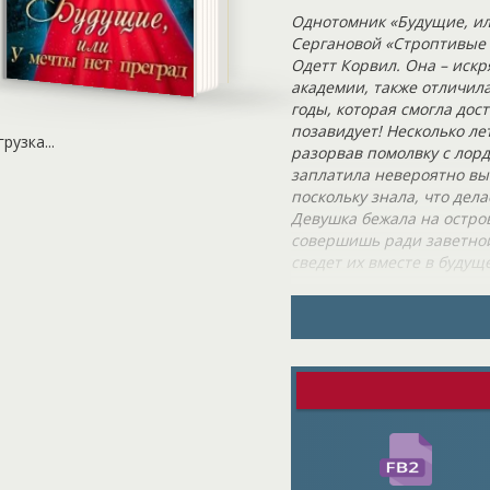
Однотомник «Будущие, ил
Сергановой «Строптивые 
Одетт Корвил. Она – иск
академии, также отличила
годы, которая смогла дос
позавидует! Несколько ле
грузка...
разорвав помолвку с лорд
заплатила невероятно выс
поскольку знала, что дела
Девушка бежала на остров
совершишь ради заветной 
сведет их вместе в будущ
Правительница экзотичес
распорядилась, чтобы им
качестве личной помощни
порадовало героиню, поск
придется снова отправить
Но отказ не принимался,
отношения героини с её 
младшей сестрой герцога
поэтому выбор пал на неё