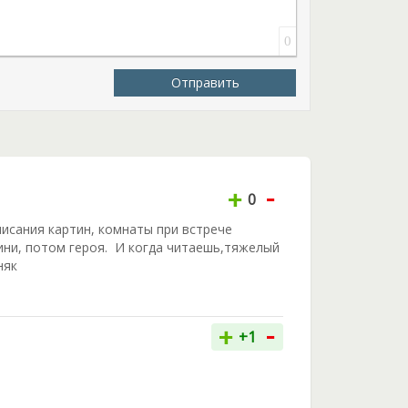
0
Отправить
-
+
0
исания картин, комнаты при встрече
ни, потом героя. И когда читаешь,тяжелый
няк
-
+
+1