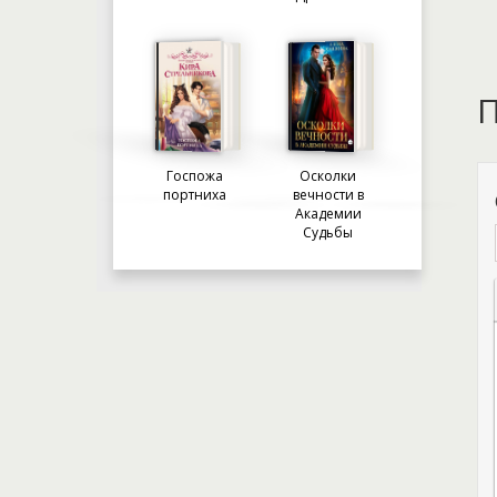
П
Госпожа
Осколки
портниха
вечности в
Академии
Судьбы