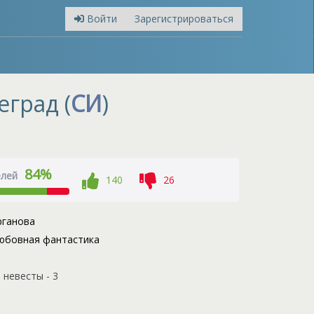
Войти
Зарегистрироваться
еград (
СИ
)
84%
елей
140
26
рганова
юбовная фантастика
невесты - 3