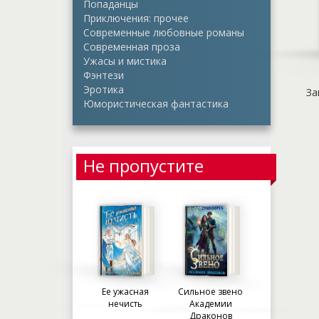
Попаданцы
Приключения: прочее
Современные любовные романы
Современная проза
Ужасы и мистика
Фэнтези
Эротика
За
Юмористическая фантастика
Не пропустите
Ее ужасная
Сильное звено
нечисть
Академии
Драконов