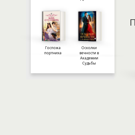
П
Госпожа
Осколки
портниха
вечности в
Академии
Судьбы