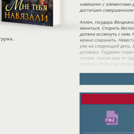
навязали» с элементами д
достигших совершенноле
Аллен, государь Вендианс
жениться. Спорить беспо
должна иссякнуть с ним. Н
грузка...
можно сохранить. Невест
уже на следующий день. Б
договора. Геддевин отдае
потоки, спасая мир от чу
Галлеви. Рейвенар обвин
что герой должен исполни
просто политический ход.
Пусть чудовища и не пока
Геддевин уверен, что это
себе риск. Комета Галлев
решающий момент. Тьма гр
Галлеви, появляющаяся ра
зловещим предзнаменов
Адемин всегда осознавал
родителей. В глубине души