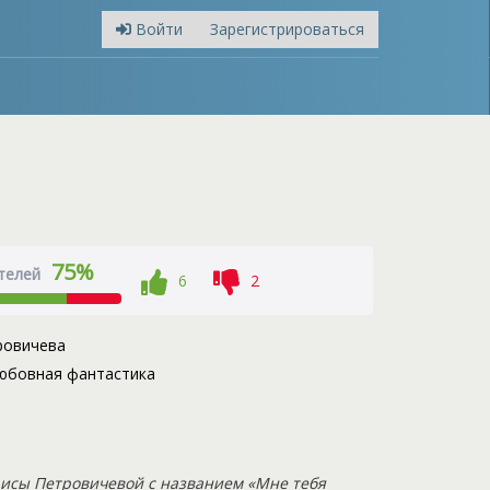
Войти
Зарегистрироваться
75%
телей
6
2
ровичева
юбовная фантастика
исы Петровичевой с названием «Мне тебя