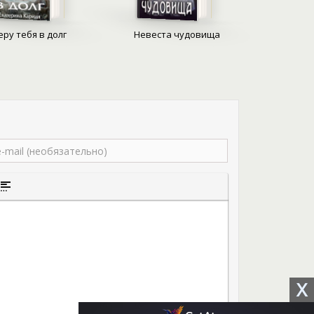
ли совсем иными. Она жаждала любви –
видела рядом принца, отважного и честного,
еру тебя в долг
Невеста чудовища
обожания, а не безумного огонька. Она мечтала
торым подарит уют и душевное тепло, а не жизнь
лем.
 престола, рожденная вне брака. Рейвенар,
превосходящий всех ровесников своей силой и
дрешен – фиктивный брак, единственная
вторжения монстров извне. Однако прежде им
венные жизни, а затем попытаться взрастить
х, казалось бы, абсолютно исключающих её
того текста
а цитаты
ставка спойлера
X