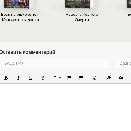
катастрофу. Ее грезы бы
искренней и нерушимой, 
Брак по ошибке, или
Невеста Певчего
Б
чей взгляд был бы полон 
Муж для попаданки
Смерти
о потомстве, о детях, ко
в страхе перед их родите
Адемин, юная наследница
выдающийся темный маг, 
Оставить комментарий
коварством. Их союз пре
надежда уберечь мир от 
необходимо спасти собст
любовь в обстоятельства
возможность.
Полужирный
Курсив
Подчеркнутый
Зачеркнутый
Выравнивание
Нумерованный список
Маркированный список
Вставить смайлик
Вставка скры
Вставк
В