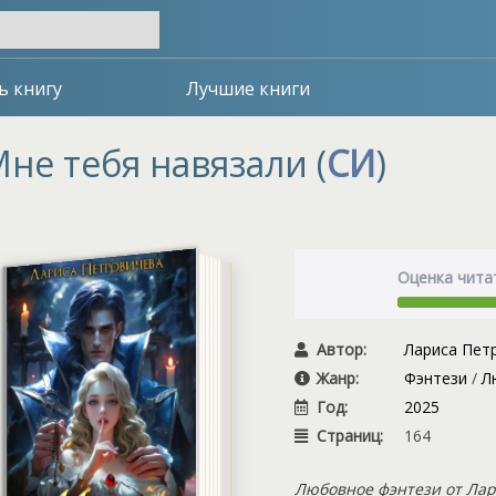
ь книгу
Лучшие книги
не тебя навязали (
СИ
)
Оценка чита
Автор:
Лариса Пет
Жанр:
Фэнтези
/
Л
Год:
2025
Страниц:
164
Любовное фэнтези от Лар