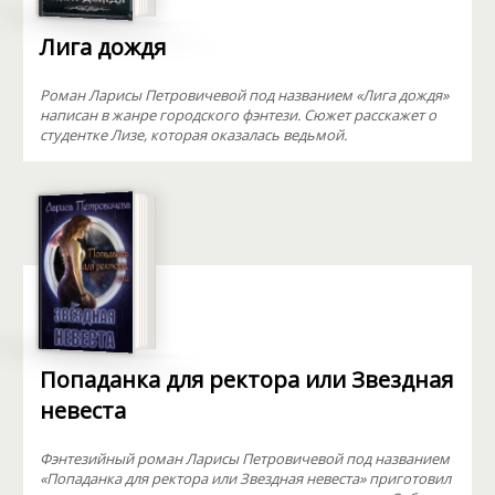
Лига дождя
Роман Ларисы Петровичевой под названием «Лига дождя»
написан в жанре городского фэнтези. Сюжет расскажет о
студентке Лизе, которая оказалась ведьмой.
Попаданка для ректора или Звездная
невеста
Фэнтезийный роман Ларисы Петровичевой под названием
«Попаданка для ректора или Звездная невеста» приготовил