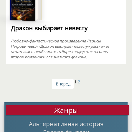
Дракон выбирает невесту
Любовно-фантастическое произведение Ларисы
Петровичевой «Дракон выбирает невесту» расскажет
читателям о необычном отборе кандидаток на роль
второй половинки для знатного дракона.
1
2
Вперед
Жанры
Альтернативная история