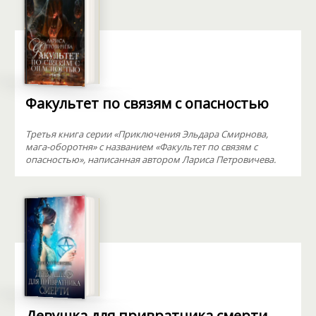
Факультет по связям с опасностью
Третья книга серии «Приключения Эльдара Смирнова,
мага-оборотня» с названием «Факультет по связям с
опасностью», написанная автором Лариса Петровичева.
Девушка для привратника смерти