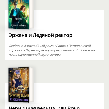
Эржена и Ледяной ректор
Любовно-фэнтезийный роман Ларисы Петровичевой
«Эржена и Ледяной ректор» представляет собой первую
часть одноименной серии автора.
Черничная ведьма, или Все о