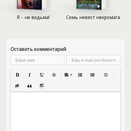
намерений. Но однажды фортуна отвернулась от
нее, и она по несчастливой случайности
Я – не ведьма!
Семь невест некромага
столкнулась с магом-искателем, чьи способности
позволяли распознавать одаренных. Маг-искатель,
вместо того чтобы предать её в руки властей,
внезапно приказал ей стать няней для его дочери.
Это предложение застало ее врасплох, внесло
Оставить комментарий
смятение в ее и без того беспокойную жизнь.
Тауре предстояло поладить с девочкой, найти с
ней общий язык, завоевать доверие. Задача
непростая, учитывая ее прошлое и необходимость
скрывать свою истинную сущность. Подробности
ждут читателей в книге.
Полужирный
Курсив
Подчеркнутый
Зачеркнутый
Выравнивание
Нумерованный список
Маркированный спис
Вставить смай
Вставка скрытого текста
Вставка цитаты
Вставка спойлера