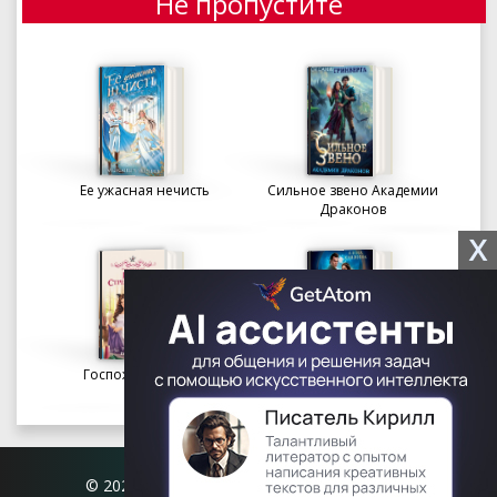
Не пропустите
Ее ужасная нечисть
Сильное звено Академии
Драконов
X
Госпожа портниха
Осколки вечности в
Академии Судьбы
© 2026 Книгофил.орг | contact@knigofil.org