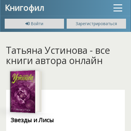
Книгофил
Toggle
navigat
Войти
Зарегистрироваться
Татьяна Устинова - все
книги автора онлайн
Звезды и Лисы