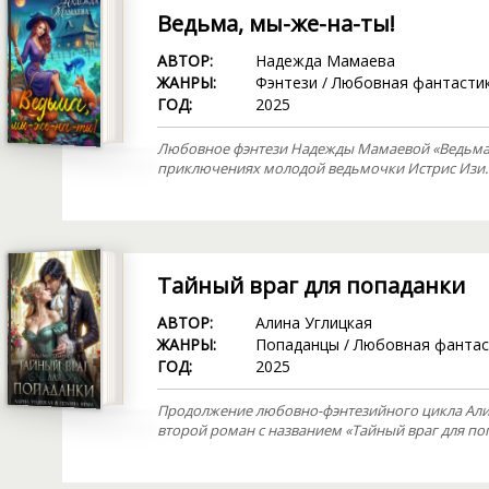
Ведьма, мы-же-на-ты!
АВТОР:
Надежда Мамаева
ЖАНРЫ:
Фэнтези
/
Любовная фантасти
ГОД:
2025
Любовное фэнтези Надежды Мамаевой «Ведьма, м
приключениях молодой ведьмочки Истрис Изи.
Тайный враг для попаданки
АВТОР:
Алина Углицкая
ЖАНРЫ:
Попаданцы
/
Любовная фантас
ГОД:
2025
Продолжение любовно-фэнтезийного цикла Али
второй роман с названием «Тайный враг для по