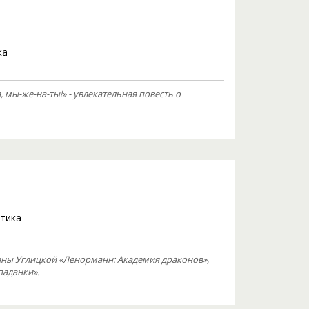
ка
ы-же-на-ты!» - увлекательная повесть о
тика
ны Углицкой «Ленорманн: Академия драконов»,
паданки».