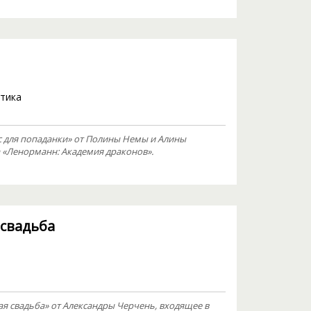
тика
 для попаданки» от Полины Немы и Алины
 «Ленорманн: Академия драконов».
 свадьба
ая свадьба» от Александры Черчень, входящее в