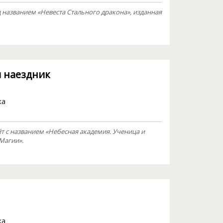
названием «Невеста Стального дракона», изданная
и наездник
ка
т с названием «Небесная академия. Ученица и
Магии».
ка