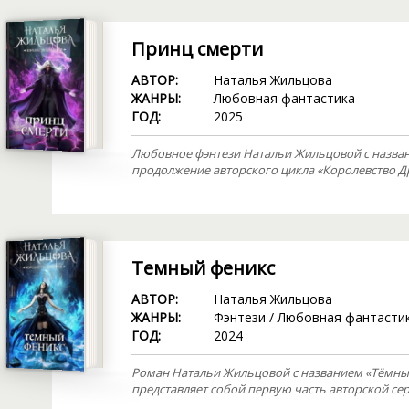
Принц смерти
АВТОР:
Наталья Жильцова
ЖАНРЫ:
Любовная фантастика
ГОД:
2025
Любовное фэнтези Натальи Жильцовой с назван
продолжение авторского цикла «Королевство Д
Темный феникс
АВТОР:
Наталья Жильцова
ЖАНРЫ:
Фэнтези
/
Любовная фантасти
ГОД:
2024
Роман Натальи Жильцовой с названием «Тёмный
представляет собой первую часть авторской се