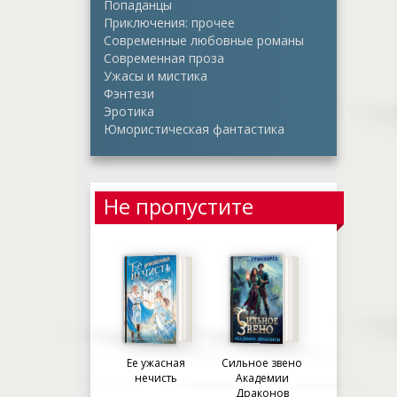
Попаданцы
Приключения: прочее
Современные любовные романы
Современная проза
Ужасы и мистика
Фэнтези
Эротика
Юмористическая фантастика
Не пропустите
Ее ужасная
Сильное звено
нечисть
Академии
Драконов