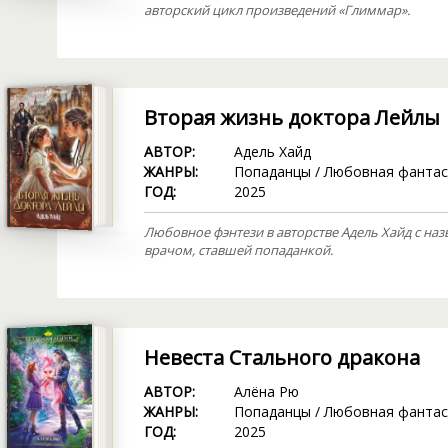
авторский цикл произведений «Глиммар».
Вторая жизнь доктора Лейлы
АВТОР:
Адель Хайд
ЖАНРЫ:
Попаданцы
/
Любовная фантас
ГОД:
2025
Любовное фэнтези в авторстве Адель Хайд с на
врачом, ставшей попаданкой.
Невеста Стального дракона
АВТОР:
Алёна Рю
ЖАНРЫ:
Попаданцы
/
Любовная фантас
ГОД:
2025