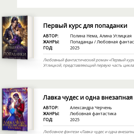
Первый курс для попаданки
АВТОР:
Полина Нема
,
Алина Углицкая
ЖАНРЫ:
Попаданцы
/
Любовная фантас
ГОД:
2025
Любовный фантастический роман «Первый курс
Углицкой, представляющий первую часть цикла
Лавка чудес и одна внезапная
АВТОР:
Александра Черчень
ЖАНРЫ:
Любовная фантастика
ГОД:
2025
Любовное фэнтези «Лавка чудес и одна внезапн