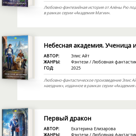
Любовно-фэнтезийная история от Алёны Рю под 
в рамках серии «Академия Магии».
Небесная академия. Ученица 
АВТОР:
Элис Айт
ЖАНРЫ:
Фэнтези
/
Любовная фантасти
ГОД:
2025
Любовно-фантастическое произведение Элис Ай
наездник», изданное в рамках серии «Академия 
Первый дракон
АВТОР:
Екатерина Елизарова
ЖАНРЫ:
Фэнтези
/
Любовная фантасти