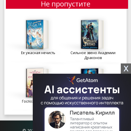
Не пропустите
Ее ужасная нечисть
Сильное звено Академии
Драконов
X
Госпожа портниха
Осколки вечности в
Академии Судьбы
© 2026 Книгофил.орг | contact@knigofil.org