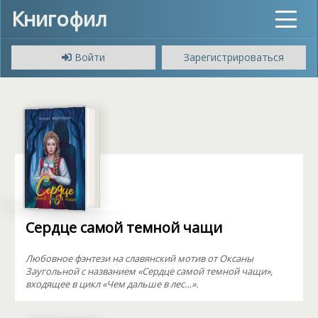
Книгофил
Toggle
navigat
Войти
Зарегистрироваться
Сердце самой темной чащи
Любовное фэнтези на славянский мотив от Оксаны
Заугольной с названием «Сердце самой темной чащи»,
входящее в цикл «Чем дальше в лес…».