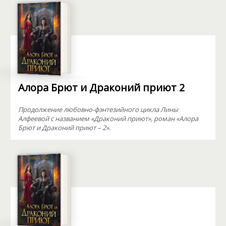
Алора Брют и Драконий приют 2
Продолжение любовно-фэнтезийного цикла Лины
Алфеевой с названием «Драконий приют», роман «Алора
Брют и Драконий приют – 2».