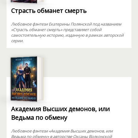
Страсть обманет смерть
Любовное фэнтези Екатерины Полянской под названием
«Страсть обманет смерть» представляет собой
самостоятельную историю, изданную в рамках авторской
серии.
Академия Высших демонов, или
Ведьма по обмену
Любовное фэнтези «Академия Высших демонов, или
Ведьма по обмену» в авторстве Оксаны Волконской