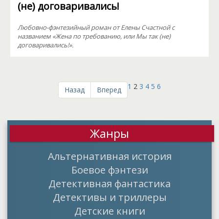
(не) договаривались!
Любовно-фэнтезийный роман от Елены Счастной с
названием «Жена по требованию, или Мы так (не)
договаривались!».
1
2
3
4
5
6
Назад
Вперед
Жанры
Альтернативная история
Боевое фэнтези
Детективная фантастика
Детективы и триллеры
Детские книги