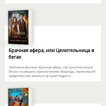
Брачная афера, или Целительница в
бегах
Любовное фэнтези «Брачная афера, или Целительница в
бегах» посвящено приключениям Миранды, пережившей
предательство жениха и лучшей подруги.