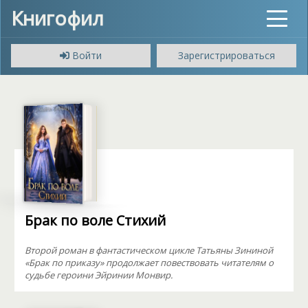
Книгофил
Toggle
navigat
Войти
Зарегистрироваться
Брак по воле Стихий
Второй роман в фантастическом цикле Татьяны Зининой
«Брак по приказу» продолжает повествовать читателям о
судьбе героини Эйринии Монвир.