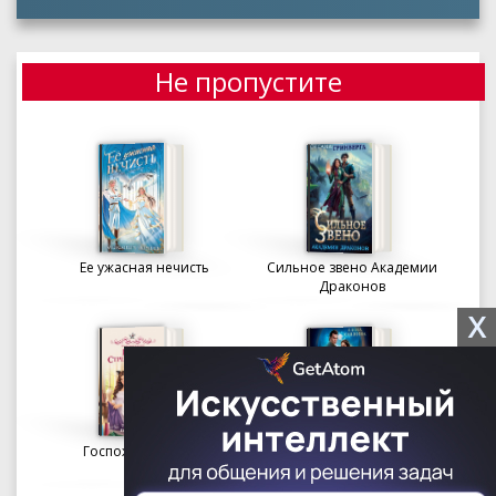
Не пропустите
Ее ужасная нечисть
Сильное звено Академии
Драконов
X
Госпожа портниха
Осколки вечности в
Академии Судьбы